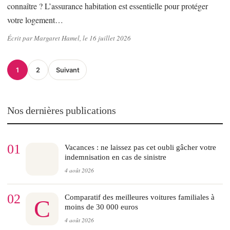
connaître ? L’assurance habitation est essentielle pour protéger
votre logement…
Écrit par Margaret Hamel, le 16 juillet 2026
Pagination
1
2
Suivant
des
publications
Nos dernières publications
01
Vacances : ne laissez pas cet oubli gâcher votre
indemnisation en cas de sinistre
4 août 2026
02
Comparatif des meilleures voitures familiales à
C
moins de 30 000 euros
4 août 2026