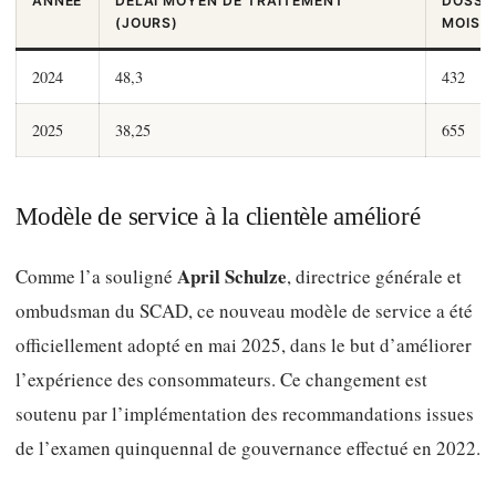
ANNÉE
DÉLAI MOYEN DE TRAITEMENT
DOSSIE
(JOURS)
MOIS
2024
48,3
432
2025
38,25
655
Modèle de service à la clientèle amélioré
April Schulze
Comme l’a souligné
, directrice générale et
ombudsman du SCAD, ce nouveau modèle de service a été
officiellement adopté en mai 2025, dans le but d’améliorer
l’expérience des consommateurs. Ce changement est
soutenu par l’implémentation des recommandations issues
de l’examen quinquennal de gouvernance effectué en 2022.