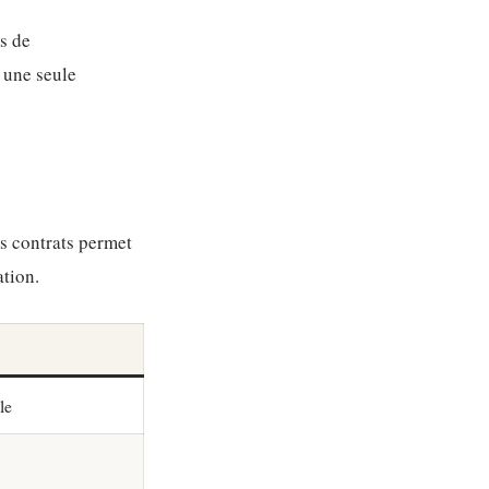
s de
: une seule
s contrats permet
ation.
le