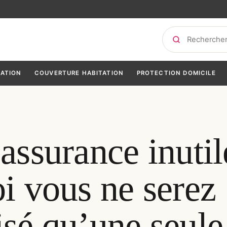
Rechercher
TATION
COUVERTURE HABITATION
PROTECTION DOMICILE
assurance inutil
i vous ne serez
sé qu’une seule 