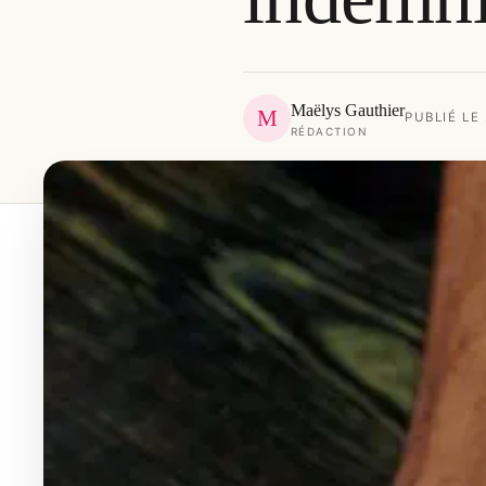
Maëlys Gauthier
M
PUBLIÉ LE
RÉDACTION