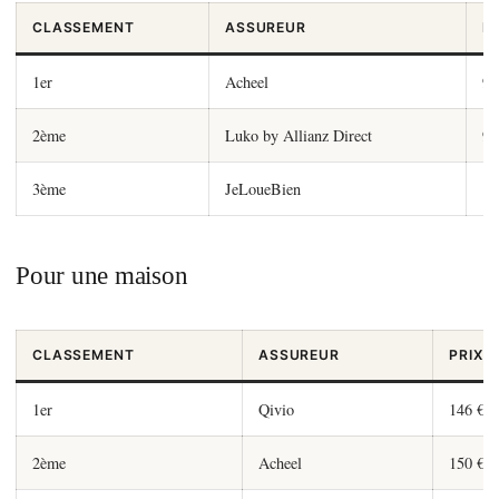
CLASSEMENT
ASSUREUR
P
1er
Acheel
92
2ème
Luko by Allianz Direct
98
3ème
JeLoueBien
10
Pour une maison
CLASSEMENT
ASSUREUR
PRIX 
1er
Qivio
146 €
2ème
Acheel
150 €