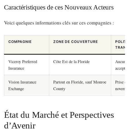
Caractéristiques de ces Nouveaux Acteurs
Voici quelques informations clés sur ces compagnies :
COMPAGNIE
ZONE DE COUVERTURE
POLITI
TRANS
Viceroy Preferred
Côte Est de la Floride
Aucune p
Insurance
acceptée
Vision Insurance
Partout en Floride, sauf Monroe
Prise de
Exchange
County
novembr
État du Marché et Perspectives
d’Avenir