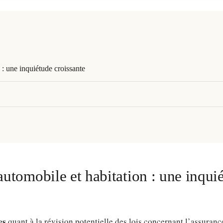
 : une inquiétude croissante
 automobile et habitation : une inqui
es
quant à la révision potentielle des lois concernant l’assuran