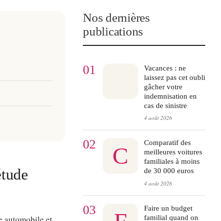
Nos dernières
publications
01
Vacances : ne
laissez pas cet oubli
gâcher votre
indemnisation en
cas de sinistre
4 août 2026
02
Comparatif des
C
meilleures voitures
familiales à moins
étude
de 30 000 euros
4 août 2026
03
Faire un budget
familial quand on
ce automobile et