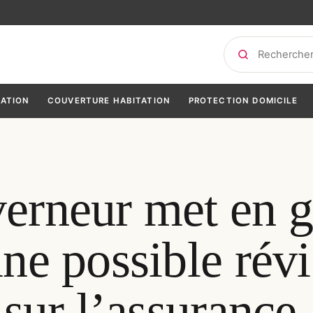
Rechercher
TATION
COUVERTURE HABITATION
PROTECTION DOMICILE
erneur met en g
une possible rév
 sur l’assurance