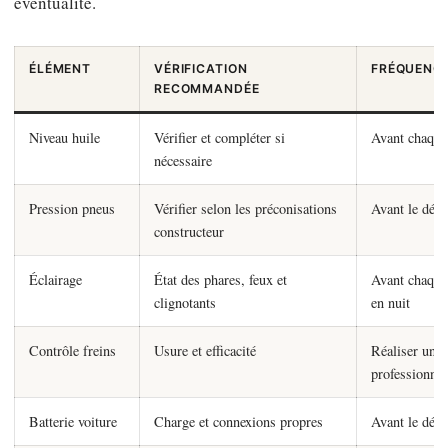
éventualité.
ÉLÉMENT
VÉRIFICATION
FRÉQUENC
RECOMMANDÉE
Niveau huile
Vérifier et compléter si
Avant chaque 
nécessaire
Pression pneus
Vérifier selon les préconisations
Avant le dépa
constructeur
Éclairage
État des phares, feux et
Avant chaque 
clignotants
en nuit
Contrôle freins
Usure et efficacité
Réaliser une v
professionnel
Batterie voiture
Charge et connexions propres
Avant le dépa