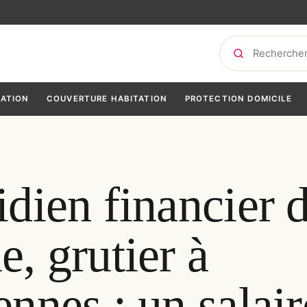
Rechercher
TATION
COUVERTURE HABITATION
PROTECTION DOMICILE
idien financier 
, grutier à
nnes : un salair