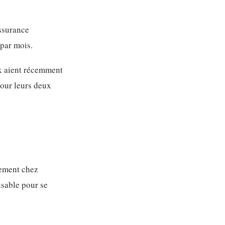
assurance
par mois.
ix aient récemment
pour leurs deux
lement chez
nsable pour se