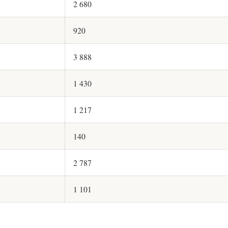
2 680
920
3 888
1 430
1 217
140
2 787
1 101